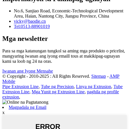
No.6, Sanjiao Road, Economic-Technological Development
Area, Haian, Nantong City, Jiangsu Province, China
vicky@baodie.cn
Tel:0513-88901019
Mga newsletter
Para sa mga katanungan tungkol sa aming mga produkto o pricelist,
mangyaring iwanan ang iyong emaill tous at makikipag-ugnayan
kami sa loob ng 24 na oras.
Iwanan ang Iyong Mensahe
© Copyright - 2010-2025 : All Rights Reserved.
Sitemap
-
AMP
Mobile
Pipe Extrusion Line
,
Tube ng Precision
,
Linya ng Extrusion
,
Tube
Extrusion Line
,
Mga Yunit ng Extrusion Line
,
paghila ng profile
extrusion
,
Magpadala ng Email
x